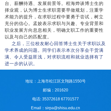
台、薪酬待遇、发展前景等。
程海烨谈博士生的
择业观，认为博士生求职需要早做规划，注重学
术能力的提升，在求职过程中要勇于尝试，树立
充分的信心。
孟姣表示求职与兴趣、专业背景和
职业发展方向息息相关，明确文职工作的重要性
以及与自己的匹配度。
之后，三位校友耐心回答博士生关于求职以及
学术养成的问题。同学们表示本次分享会干货满
满、令人受益匪浅，对求职流程和就业选择有了
进一步的认识。
地址：上海市松江区文翔路1550号
邮编：201620
电话: 35372618 67701577
Email：sirpa@shisu.edu.cn